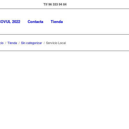
Tlf 96 333 94 84
OVUL 2022
Contacta
Tienda
cio
/
Tienda
/
Sin categorizar
/
Servicio Local