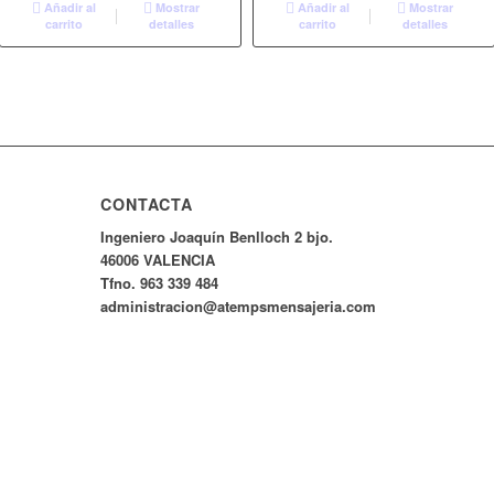
Añadir al
Mostrar
Añadir al
Mostrar
carrito
detalles
carrito
detalles
CONTACTA
Ingeniero Joaquín Benlloch 2 bjo.
46006 VALENCIA
Tfno. 963 339 484
administracion@atempsmensajeria.com